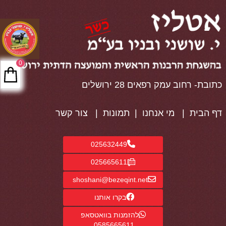
0
כתובת- רחוב עמק רפאים 28 ירושלים
דף הבית
|
מי אנחנו
|
תמונות
|
צור קשר
025632449
025665611
shoshani@bezeqint.net
בקרו אותנו
להזמנות בוואטסאפ
0585665611