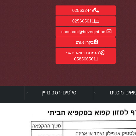
025632449
025665611
shoshani@bezeqint.net
בקרו אותנו
להזמנות בוואטסאפ
0585665611
ואים מוכנים
סלטים-רטבים-יין