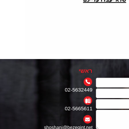
ראשי
02-5632449
02-5665611
shoshani@bezeqint.net