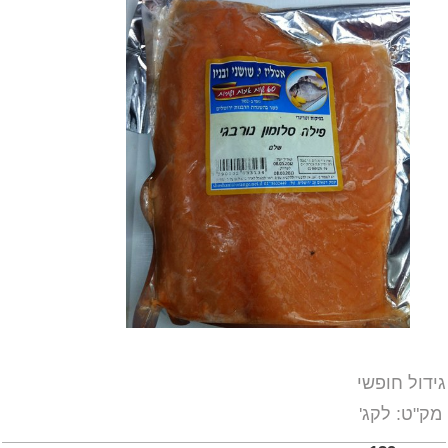
גידול חופשי
מק"ט:
לקג'