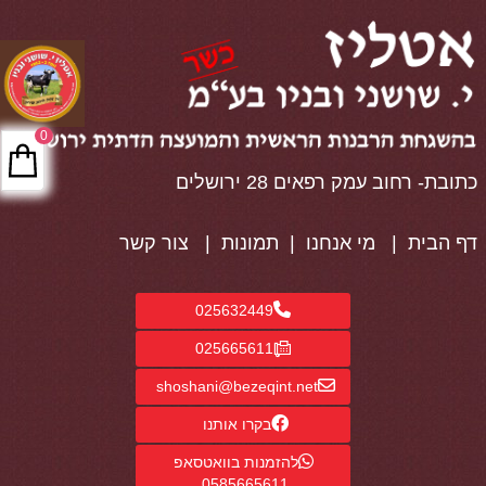
0
כתובת- רחוב עמק רפאים 28 ירושלים
דף הבית
|
מי אנחנו
|
תמונות
|
צור קשר
025632449
025665611
shoshani@bezeqint.net
בקרו אותנו
להזמנות בוואטסאפ
0585665611