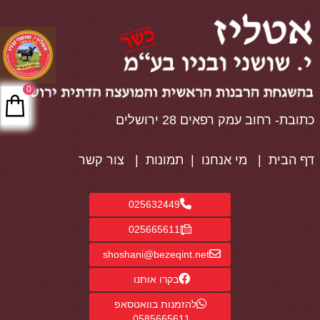
0
כתובת- רחוב עמק רפאים 28 ירושלים
דף הבית
|
מי אנחנו
|
תמונות
|
צור קשר
025632449
025665611
shoshani@bezeqint.net
בקרו אותנו
להזמנות בוואטסאפ
0585665611