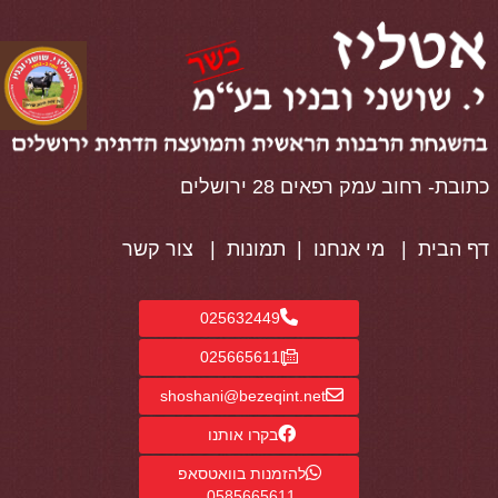
כתובת- רחוב עמק רפאים 28 ירושלים
דף הבית
|
מי אנחנו
|
תמונות
|
צור קשר
025632449
025665611
shoshani@bezeqint.net
בקרו אותנו
להזמנות בוואטסאפ
0585665611